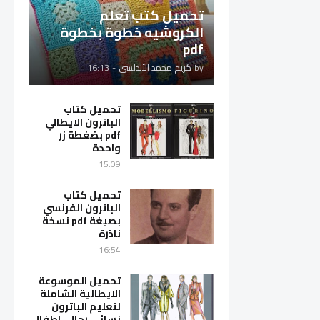
تحميل كتب تعلم
الكروشيه خطوة بخطوة
pdf
by
كريم محمد الأندلسي
-
16:13
تحميل كتاب
الباترون الايطالي
pdf بضغطة زر
واحدة
15:09
تحميل كتاب
الباترون الفرنسي
بصيغة pdf نسخة
ناذرة
16:54
تحميل الموسوعة
الايطالية الشاملة
لتعليم الباترون
نسائي رجالي اطفال