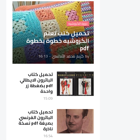
دورة الكروشيه
تحميل كتب تعلم
الكروشيه خطوة بخطوة
pdf
by
كريم محمد الأندلسي
-
16:13
تحميل كتاب
الباترون الايطالي
pdf بضغطة زر
واحدة
15:09
تحميل كتاب
الباترون الفرنسي
بصيغة pdf نسخة
ناذرة
16:54