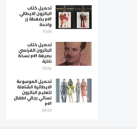
تحميل كتاب
الباترون الايطالي
pdf بضغطة زر
واحدة
15:09
تحميل كتاب
الباترون الفرنسي
بصيغة pdf نسخة
ناذرة
16:54
تحميل الموسوعة
الايطالية الشاملة
لتعليم الباترون
نسائي رجالي اطفال
pdf
06:53